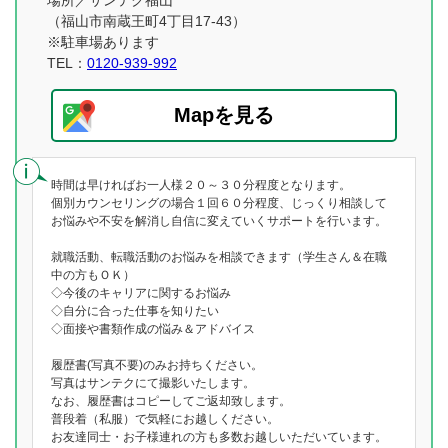
場所／サンテク福山
（福山市南蔵王町4丁目17-43）
※駐車場あります
TEL：
0120-939-992
Mapを見る
時間は早ければお一人様２０～３０分程度となります。
個別カウンセリングの場合１回６０分程度、じっくり相談して
お悩みや不安を解消し自信に変えていくサポートを行います。
就職活動、転職活動のお悩みを相談できます（学生さん＆在職
中の方もＯＫ）
◇今後のキャリアに関するお悩み
◇自分に合った仕事を知りたい
◇面接や書類作成の悩み＆アドバイス
履歴書(写真不要)のみお持ちください。
写真はサンテクにて撮影いたします。
なお、履歴書はコピーしてご返却致します。
普段着（私服）で気軽にお越しください。
お友達同士・お子様連れの方も多数お越しいただいています。