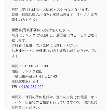
時間は早ければお一人様20～30分程度となります。
就職・転職活動のお悩みも相談出来ます（学生さん＆在
職中の方もＯＫ）
履歴書(写真不要)のみお持ちください。
写真はサンテクにて撮影し、履歴書はコピーしてご返却
致します。
普段着（私服）でお気軽にお越しください。
お友達同士・お子様連れの方も多数お越しいただいてい
ます。
時間／10：00～15：00
場所／サンテク福山
（福山市南蔵王町4丁目17-43）
※駐車場あります
TEL：
0120-939-992
時間外・休日の予約登録や、遠方の方向けに電話・オン
ライン・出張でのご相談も行っていますので、お気軽に
お問合せください。