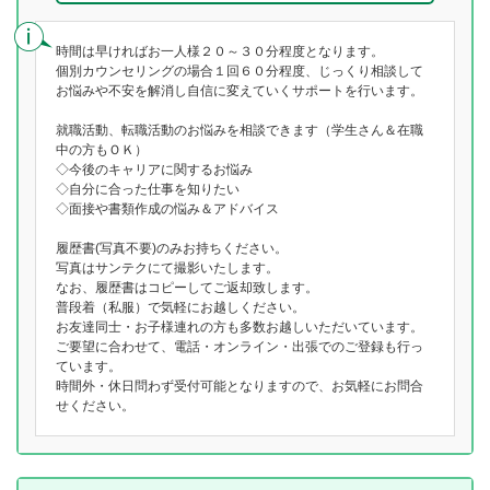
時間は早ければお一人様２０～３０分程度となります。
個別カウンセリングの場合１回６０分程度、じっくり相談して
お悩みや不安を解消し自信に変えていくサポートを行います。
就職活動、転職活動のお悩みを相談できます（学生さん＆在職
中の方もＯＫ）
◇今後のキャリアに関するお悩み
◇自分に合った仕事を知りたい
◇面接や書類作成の悩み＆アドバイス
履歴書(写真不要)のみお持ちください。
写真はサンテクにて撮影いたします。
なお、履歴書はコピーしてご返却致します。
普段着（私服）で気軽にお越しください。
お友達同士・お子様連れの方も多数お越しいただいています。
ご要望に合わせて、電話・オンライン・出張でのご登録も行っ
ています。
時間外・休日問わず受付可能となりますので、お気軽にお問合
せください。