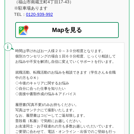
（福山市南蔵王町4丁目17-43）
※駐車場あります
TEL：
0120-939-992
Mapを見る
時間は早ければお一人様２０～３０分程度となります。
個別カウンセリングの場合１回６０分程度、じっくり相談して
お悩みや不安を解消し自信に変えていくサポートを行います。
就職活動、転職活動のお悩みを相談できます（学生さん＆在職
中の方もＯＫ）
◇今後のキャリアに関するお悩み
◇自分に合った仕事を知りたい
◇面接や書類作成の悩み＆アドバイス
履歴書(写真不要)のみお持ちください。
写真はサンテクにて撮影いたします。
なお、履歴書はコピーしてご返却致します。
普段着（私服）で気軽にお越しください。
お友達同士・お子様連れの方も多数お越しいただいています。
ご要望に合わせて、電話・オンライン・出張でのご登録も行っ