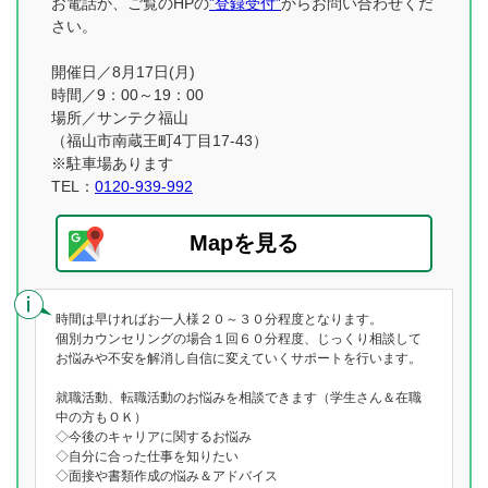
お電話か、ご覧のHPの
”登録受付”
からお問い合わせくだ
さい。
開催日／8月17日(月)
時間／9：00～19：00
場所／サンテク福山
（福山市南蔵王町4丁目17-43）
※駐車場あります
TEL：
0120-939-992
Mapを見る
時間は早ければお一人様２０～３０分程度となります。
個別カウンセリングの場合１回６０分程度、じっくり相談して
お悩みや不安を解消し自信に変えていくサポートを行います。
就職活動、転職活動のお悩みを相談できます（学生さん＆在職
中の方もＯＫ）
◇今後のキャリアに関するお悩み
◇自分に合った仕事を知りたい
◇面接や書類作成の悩み＆アドバイス