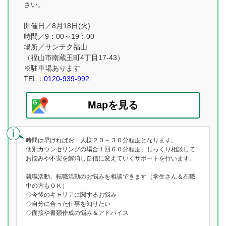
さい。
開催日／8月18日(火)
時間／9：00～19：00
場所／サンテク福山
（福山市南蔵王町4丁目17-43）
※駐車場あります
TEL：
0120-939-992
Mapを見る
時間は早ければお一人様２０～３０分程度となります。
個別カウンセリングの場合１回６０分程度、じっくり相談して
お悩みや不安を解消し自信に変えていくサポートを行います。
就職活動、転職活動のお悩みを相談できます（学生さん＆在職
中の方もＯＫ）
◇今後のキャリアに関するお悩み
◇自分に合った仕事を知りたい
◇面接や書類作成の悩み＆アドバイス