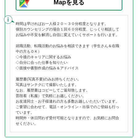
Mapを見る
時間は早ければお一人様２０～３０分程度となります。
個別カウンセリングの場合１回６０分程度、じっくり相談して
お悩みや不安を解消し自信に変えていくサポートを行います。
就職活動、転職活動のお悩みを相談できます（学生さん＆在職
中の方もＯＫ）
◇今後のキャリアに関するお悩み
◇自分に合った仕事を知りたい
◇面接や書類作成の悩み＆アドバイス
履歴書(写真不要)のみお持ちください。
写真はサンテクにて撮影いたします。
なお、履歴書はコピーしてご返却致します。
普段着（私服）で気軽にお越しください。
お友達同士・お子様連れの方も多数お越しいただいています。
ご要望に合わせて、電話・オンライン・出張でのご登録も行っ
ています。
時間外・休日問わず受付可能となりますので、お気軽にお問合
せください。