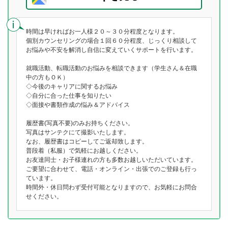
時間は早ければお一人様２０～３０分程度となります。
個別カウンセリングの場合１回６０分程度、じっくり相談して
お悩みや不安を解消し自信に変えていくサポートを行います。
就職活動、転職活動のお悩みを相談できます（学生さん＆在職
中の方もＯＫ）
◇今後のキャリアに関するお悩み
◇自分に合った仕事を知りたい
◇面接や書類作成の悩み＆アドバイス
履歴書(写真不要)のみお持ちください。
写真はサンテクにて撮影いたします。
なお、履歴書はコピーしてご返却致します。
普段着（私服）で気軽にお越しください。
お友達同士・お子様連れの方も多数お越しいただいています。
ご要望に合わせて、電話・オンライン・出張でのご登録も行っ
ています。
時間外・休日問わず受付可能となりますので、お気軽にお問合
せください。