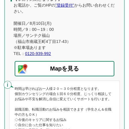
お電話か、ご覧のHPの
”登録受付”
からお問い合わせくだ
さい。
開催日／8月10日(月)
時間／9：00～19：00
場所／サンテク福山
（福山市南蔵王町4丁目17-43）
※駐車場あります
TEL：
0120-939-992
Mapを見る
時間は早ければお一人様２０～３０分程度となります。
個別カウンセリングの場合１回６０分程度、じっくり相談して
お悩みや不安を解消し自信に変えていくサポートを行います。
就職活動、転職活動のお悩みを相談できます（学生さん＆在職
中の方もＯＫ）
◇今後のキャリアに関するお悩み
◇自分に合った仕事を知りたい