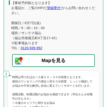
【事前予約制となります】
お電話か、ご覧のHPの
”登録受付”
からお問い合わせくだ
さい。
開催日／8月7日(金)
時間／9：00～19：00
場所／サンテク福山
（福山市南蔵王町4丁目17-43）
※駐車場あります
TEL：
0120-939-992
Mapを見る
時間は早ければお一人様２０～３０分程度となります。
個別カウンセリングの場合１回６０分程度、じっくり相談して
お悩みや不安を解消し自信に変えていくサポートを行います。
就職活動、転職活動のお悩みを相談できます（学生さん＆在職
中の方もＯＫ）
◇今後のキャリアに関するお悩み