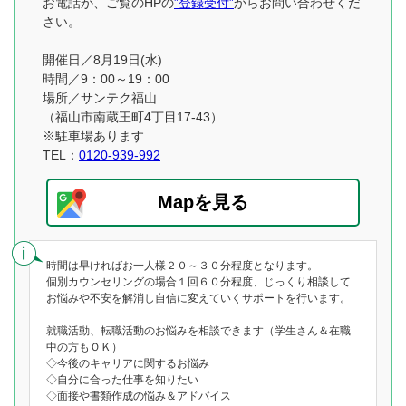
お電話か、ご覧のHPの
”登録受付”
からお問い合わせくだ
さい。
開催日／8月19日(水)
時間／9：00～19：00
場所／サンテク福山
（福山市南蔵王町4丁目17-43）
※駐車場あります
TEL：
0120-939-992
Mapを見る
時間は早ければお一人様２０～３０分程度となります。
個別カウンセリングの場合１回６０分程度、じっくり相談して
お悩みや不安を解消し自信に変えていくサポートを行います。
就職活動、転職活動のお悩みを相談できます（学生さん＆在職
中の方もＯＫ）
◇今後のキャリアに関するお悩み
◇自分に合った仕事を知りたい
◇面接や書類作成の悩み＆アドバイス