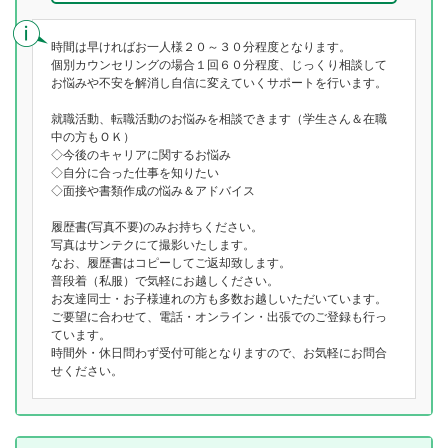
時間は早ければお一人様２０～３０分程度となります。
個別カウンセリングの場合１回６０分程度、じっくり相談して
お悩みや不安を解消し自信に変えていくサポートを行います。
就職活動、転職活動のお悩みを相談できます（学生さん＆在職
中の方もＯＫ）
◇今後のキャリアに関するお悩み
◇自分に合った仕事を知りたい
◇面接や書類作成の悩み＆アドバイス
履歴書(写真不要)のみお持ちください。
写真はサンテクにて撮影いたします。
なお、履歴書はコピーしてご返却致します。
普段着（私服）で気軽にお越しください。
お友達同士・お子様連れの方も多数お越しいただいています。
ご要望に合わせて、電話・オンライン・出張でのご登録も行っ
ています。
時間外・休日問わず受付可能となりますので、お気軽にお問合
せください。