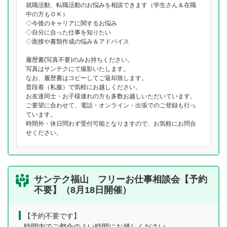
就職活動、転職活動のお悩みを相談できます（学生さん＆在職
中の方もＯＫ）
◇今後のキャリアに関するお悩み
◇自分に合った仕事を知りたい
◇面接や書類作成の悩み＆アドバイス
履歴書(写真不要)のみお持ちください。
写真はサンテクにて撮影いたします。
なお、履歴書はコピーしてご返却致します。
普段着（私服）で気軽にお越しください。
お友達同士・お子様連れの方も多数お越しいただいています。
ご要望に合わせて、電話・オンライン・出張でのご登録も行っ
ています。
時間外・休日問わず受付可能となりますので、お気軽にお問合
せください。
サンテク福山 フリーお仕事相談会【予約
不要】（8月18日開催）
【予約不要です】
時間内でご都合のよい時間にお越しください。