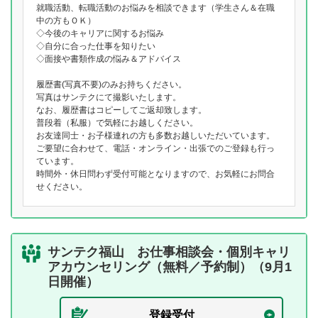
就職活動、転職活動のお悩みを相談できます（学生さん＆在職
中の方もＯＫ）
◇今後のキャリアに関するお悩み
◇自分に合った仕事を知りたい
◇面接や書類作成の悩み＆アドバイス
履歴書(写真不要)のみお持ちください。
写真はサンテクにて撮影いたします。
なお、履歴書はコピーしてご返却致します。
普段着（私服）で気軽にお越しください。
お友達同士・お子様連れの方も多数お越しいただいています。
ご要望に合わせて、電話・オンライン・出張でのご登録も行っ
ています。
時間外・休日問わず受付可能となりますので、お気軽にお問合
せください。
サンテク福山 お仕事相談会・個別キャリ
アカウンセリング（無料／予約制）（9月1
日開催）
登録受付