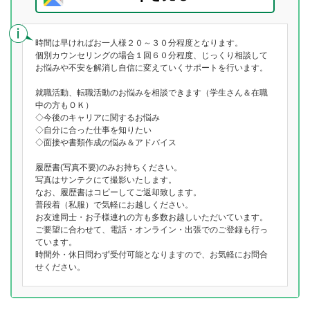
時間は早ければお一人様２０～３０分程度となります。
個別カウンセリングの場合１回６０分程度、じっくり相談して
お悩みや不安を解消し自信に変えていくサポートを行います。
就職活動、転職活動のお悩みを相談できます（学生さん＆在職
中の方もＯＫ）
◇今後のキャリアに関するお悩み
◇自分に合った仕事を知りたい
◇面接や書類作成の悩み＆アドバイス
履歴書(写真不要)のみお持ちください。
写真はサンテクにて撮影いたします。
なお、履歴書はコピーしてご返却致します。
普段着（私服）で気軽にお越しください。
お友達同士・お子様連れの方も多数お越しいただいています。
ご要望に合わせて、電話・オンライン・出張でのご登録も行っ
ています。
時間外・休日問わず受付可能となりますので、お気軽にお問合
せください。