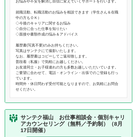
お悩みや不安を解消し自信に変えていくサポートを行います。
就職活動、転職活動のお悩みを相談できます（学生さん＆在職
中の方もＯＫ）
◇今後のキャリアに関するお悩み
◇自分に合った仕事を知りたい
◇面接や書類作成の悩み＆アドバイス
履歴書(写真不要)のみお持ちください。
写真はサンテクにて撮影いたします。
なお、履歴書はコピーしてご返却致します。
普段着（私服）で気軽にお越しください。
お友達同士・お子様連れの方も多数お越しいただいています。
ご要望に合わせて、電話・オンライン・出張でのご登録も行っ
ています。
時間外・休日問わず受付可能となりますので、お気軽にお問合
せください。
サンテク福山 お仕事相談会・個別キャリ
アカウンセリング（無料／予約制）（8月
17日開催）