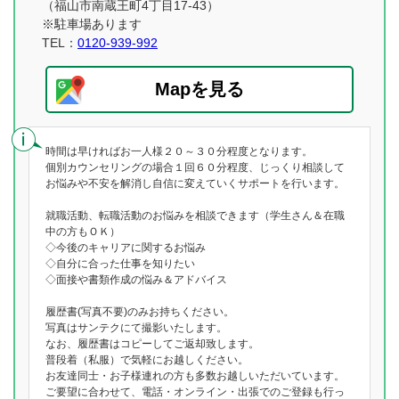
（福山市南蔵王町4丁目17-43）
※駐車場あります
TEL：
0120-939-992
Mapを見る
時間は早ければお一人様２０～３０分程度となります。
個別カウンセリングの場合１回６０分程度、じっくり相談して
お悩みや不安を解消し自信に変えていくサポートを行います。
就職活動、転職活動のお悩みを相談できます（学生さん＆在職
中の方もＯＫ）
◇今後のキャリアに関するお悩み
◇自分に合った仕事を知りたい
◇面接や書類作成の悩み＆アドバイス
履歴書(写真不要)のみお持ちください。
写真はサンテクにて撮影いたします。
なお、履歴書はコピーしてご返却致します。
普段着（私服）で気軽にお越しください。
お友達同士・お子様連れの方も多数お越しいただいています。
ご要望に合わせて、電話・オンライン・出張でのご登録も行っ