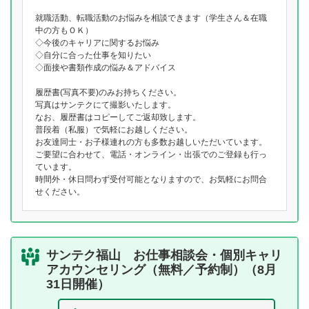
就職活動、転職活動のお悩みを相談できます（学生さん＆在職
中の方もＯＫ）
◇今後のキャリアに関するお悩み
◇自分に合った仕事を知りたい
◇面接や書類作成の悩み＆アドバイス
履歴書(写真不要)のみお持ちください。
写真はサンテクにて撮影いたします。
なお、履歴書はコピーしてご返却致します。
普段着（私服）で気軽にお越しください。
お友達同士・お子様連れの方も多数お越しいただいています。
ご要望に合わせて、電話・オンライン・出張でのご登録も行っ
ています。
時間外・休日問わず受付可能となりますので、お気軽にお問合
せください。
サンテク福山 お仕事相談会・個別キャリ
アカウンセリング（無料／予約制）（8月
31日開催）