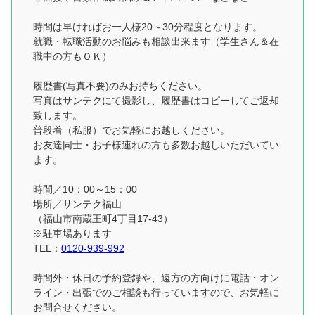
時間は早ければお一人様20～30分程度となります。
就職・転職活動のお悩みも相談出来ます（学生さん＆在
職中の方もＯＫ）
履歴書(写真不要)のみお持ちください。
写真はサンテクにて撮影し、履歴書はコピーしてご返却
致します。
普段着（私服）でお気軽にお越しください。
お友達同士・お子様連れの方も多数お越しいただいてい
ます。
時間／10：00～15：00
場所／サンテク福山
（福山市南蔵王町4丁目17-43）
※駐車場あります
TEL：
0120-939-992
時間外・休日の予約登録や、遠方の方向けに電話・オン
ライン・出張でのご相談も行っていますので、お気軽に
お問合せください。