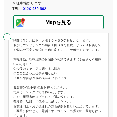
※駐車場あります
TEL：
0120-939-992
Mapを見る
時間は早ければお一人様２０～３０分程度となります。
個別カウンセリングの場合１回６０分程度、じっくり相談して
お悩みや不安を解消し自信に変えていくサポートを行います。
就職活動、転職活動のお悩みを相談できます（学生さん＆在職
中の方もＯＫ）
◇今後のキャリアに関するお悩み
◇自分に合った仕事を知りたい
◇面接や書類作成の悩み＆アドバイス
履歴書(写真不要)のみお持ちください。
写真はサンテクにて撮影いたします。
なお、履歴書はコピーしてご返却致します。
普段着（私服）で気軽にお越しください。
お友達同士・お子様連れの方も多数お越しいただいています。
ご要望に合わせて、電話・オンライン・出張でのご登録も行っ
ています。