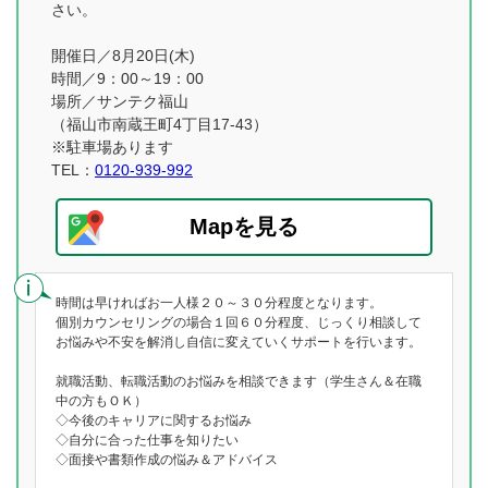
さい。
開催日／8月20日(木)
時間／9：00～19：00
場所／サンテク福山
（福山市南蔵王町4丁目17-43）
※駐車場あります
TEL：
0120-939-992
Mapを見る
時間は早ければお一人様２０～３０分程度となります。
個別カウンセリングの場合１回６０分程度、じっくり相談して
お悩みや不安を解消し自信に変えていくサポートを行います。
就職活動、転職活動のお悩みを相談できます（学生さん＆在職
中の方もＯＫ）
◇今後のキャリアに関するお悩み
◇自分に合った仕事を知りたい
◇面接や書類作成の悩み＆アドバイス