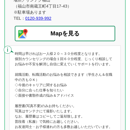
場所／サンテク福山
（福山市南蔵王町4丁目17-43）
※駐車場あります
TEL：
0120-939-992
Mapを見る
時間は早ければお一人様２０～３０分程度となります。
個別カウンセリングの場合１回６０分程度、じっくり相談して
お悩みや不安を解消し自信に変えていくサポートを行います。
就職活動、転職活動のお悩みを相談できます（学生さん＆在職
中の方もＯＫ）
◇今後のキャリアに関するお悩み
◇自分に合った仕事を知りたい
◇面接や書類作成の悩み＆アドバイス
履歴書(写真不要)のみお持ちください。
写真はサンテクにて撮影いたします。
なお、履歴書はコピーしてご返却致します。
普段着（私服）で気軽にお越しください。
お友達同士・お子様連れの方も多数お越しいただいています。