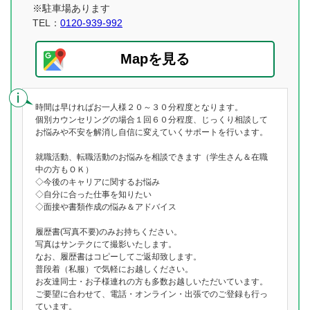
※駐車場あります
TEL：
0120-939-992
Mapを見る
時間は早ければお一人様２０～３０分程度となります。
個別カウンセリングの場合１回６０分程度、じっくり相談して
お悩みや不安を解消し自信に変えていくサポートを行います。
就職活動、転職活動のお悩みを相談できます（学生さん＆在職
中の方もＯＫ）
◇今後のキャリアに関するお悩み
◇自分に合った仕事を知りたい
◇面接や書類作成の悩み＆アドバイス
履歴書(写真不要)のみお持ちください。
写真はサンテクにて撮影いたします。
なお、履歴書はコピーしてご返却致します。
普段着（私服）で気軽にお越しください。
お友達同士・お子様連れの方も多数お越しいただいています。
ご要望に合わせて、電話・オンライン・出張でのご登録も行っ
ています。