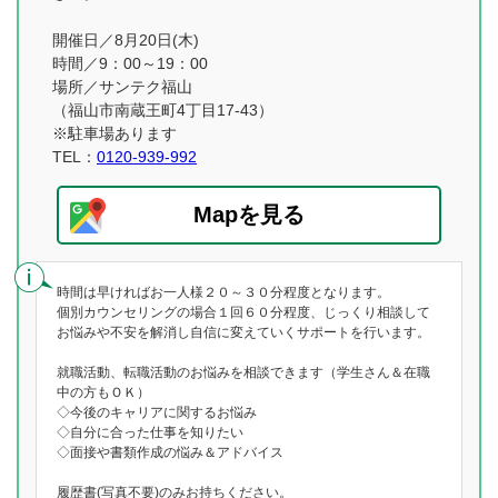
開催日／8月20日(木)
時間／9：00～19：00
場所／サンテク福山
（福山市南蔵王町4丁目17-43）
※駐車場あります
TEL：
0120-939-992
Mapを見る
時間は早ければお一人様２０～３０分程度となります。
個別カウンセリングの場合１回６０分程度、じっくり相談して
お悩みや不安を解消し自信に変えていくサポートを行います。
就職活動、転職活動のお悩みを相談できます（学生さん＆在職
中の方もＯＫ）
◇今後のキャリアに関するお悩み
◇自分に合った仕事を知りたい
◇面接や書類作成の悩み＆アドバイス
履歴書(写真不要)のみお持ちください。