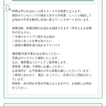
時間は早ければお一人様２０～３０分程度となります。
個別カウンセリングの場合１回６０分程度、じっくり相談して
お悩みや不安を解消し自信に変えていくサポートを行います。
就職活動、転職活動のお悩みを相談できます（学生さん＆在職
中の方もＯＫ）
◇今後のキャリアに関するお悩み
◇自分に合った仕事を知りたい
◇面接や書類作成の悩み＆アドバイス
履歴書(写真不要)のみお持ちください。
写真はサンテクにて撮影いたします。
なお、履歴書はコピーしてご返却致します。
普段着（私服）で気軽にお越しください。
お友達同士・お子様連れの方も多数お越しいただいています。
ご要望に合わせて、電話・オンライン・出張でのご登録も行っ
ています。
時間外・休日問わず受付可能となりますので、お気軽にお問合
せください。