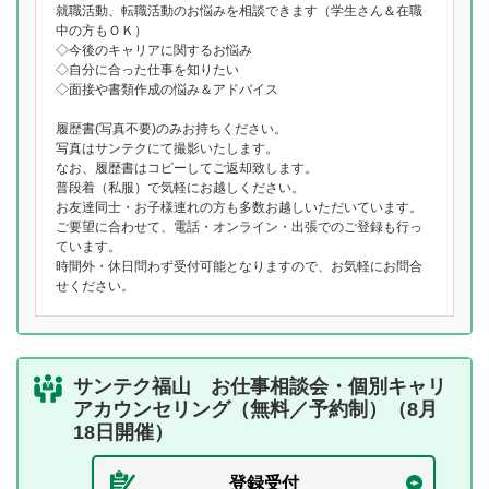
就職活動、転職活動のお悩みを相談できます（学生さん＆在職
中の方もＯＫ）
◇今後のキャリアに関するお悩み
◇自分に合った仕事を知りたい
◇面接や書類作成の悩み＆アドバイス
履歴書(写真不要)のみお持ちください。
写真はサンテクにて撮影いたします。
なお、履歴書はコピーしてご返却致します。
普段着（私服）で気軽にお越しください。
お友達同士・お子様連れの方も多数お越しいただいています。
ご要望に合わせて、電話・オンライン・出張でのご登録も行っ
ています。
時間外・休日問わず受付可能となりますので、お気軽にお問合
せください。
サンテク福山 お仕事相談会・個別キャリ
アカウンセリング（無料／予約制）（8月
18日開催）
登録受付