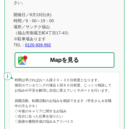
さい。
開催日／8月19日(水)
時間／9：00～19：00
場所／サンテク福山
（福山市南蔵王町4丁目17-43）
※駐車場あります
TEL：
0120-939-992
Mapを見る
時間は早ければお一人様２０～３０分程度となります。
個別カウンセリングの場合１回６０分程度、じっくり相談して
お悩みや不安を解消し自信に変えていくサポートを行います。
就職活動、転職活動のお悩みを相談できます（学生さん＆在職
中の方もＯＫ）
◇今後のキャリアに関するお悩み
◇自分に合った仕事を知りたい
◇面接や書類作成の悩み＆アドバイス