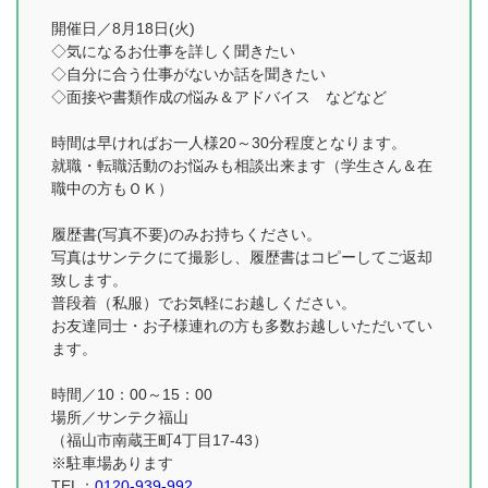
開催日／8月18日(火)
◇気になるお仕事を詳しく聞きたい
◇自分に合う仕事がないか話を聞きたい
◇面接や書類作成の悩み＆アドバイス などなど
時間は早ければお一人様20～30分程度となります。
就職・転職活動のお悩みも相談出来ます（学生さん＆在
職中の方もＯＫ）
履歴書(写真不要)のみお持ちください。
写真はサンテクにて撮影し、履歴書はコピーしてご返却
致します。
普段着（私服）でお気軽にお越しください。
お友達同士・お子様連れの方も多数お越しいただいてい
ます。
時間／10：00～15：00
場所／サンテク福山
（福山市南蔵王町4丁目17-43）
※駐車場あります
TEL：
0120-939-992