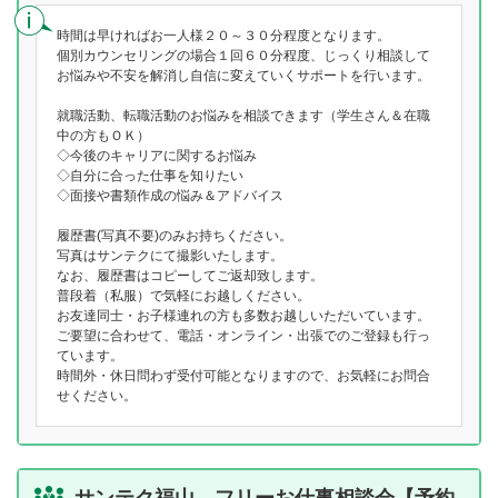
時間は早ければお一人様２０～３０分程度となります。
個別カウンセリングの場合１回６０分程度、じっくり相談して
お悩みや不安を解消し自信に変えていくサポートを行います。
就職活動、転職活動のお悩みを相談できます（学生さん＆在職
中の方もＯＫ）
◇今後のキャリアに関するお悩み
◇自分に合った仕事を知りたい
◇面接や書類作成の悩み＆アドバイス
履歴書(写真不要)のみお持ちください。
写真はサンテクにて撮影いたします。
なお、履歴書はコピーしてご返却致します。
普段着（私服）で気軽にお越しください。
お友達同士・お子様連れの方も多数お越しいただいています。
ご要望に合わせて、電話・オンライン・出張でのご登録も行っ
ています。
時間外・休日問わず受付可能となりますので、お気軽にお問合
せください。