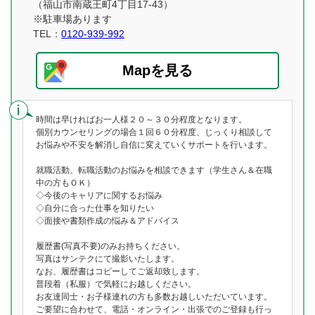
（福山市南蔵王町4丁目17-43）
※駐車場あります
TEL：
0120-939-992
Mapを見る
時間は早ければお一人様２０～３０分程度となります。
個別カウンセリングの場合１回６０分程度、じっくり相談して
お悩みや不安を解消し自信に変えていくサポートを行います。
就職活動、転職活動のお悩みを相談できます（学生さん＆在職
中の方もＯＫ）
◇今後のキャリアに関するお悩み
◇自分に合った仕事を知りたい
◇面接や書類作成の悩み＆アドバイス
履歴書(写真不要)のみお持ちください。
写真はサンテクにて撮影いたします。
なお、履歴書はコピーしてご返却致します。
普段着（私服）で気軽にお越しください。
お友達同士・お子様連れの方も多数お越しいただいています。
ご要望に合わせて、電話・オンライン・出張でのご登録も行っ