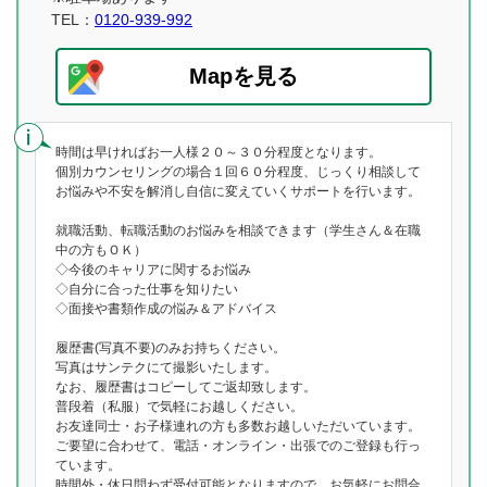
TEL：
0120-939-992
Mapを見る
時間は早ければお一人様２０～３０分程度となります。
個別カウンセリングの場合１回６０分程度、じっくり相談して
お悩みや不安を解消し自信に変えていくサポートを行います。
就職活動、転職活動のお悩みを相談できます（学生さん＆在職
中の方もＯＫ）
◇今後のキャリアに関するお悩み
◇自分に合った仕事を知りたい
◇面接や書類作成の悩み＆アドバイス
履歴書(写真不要)のみお持ちください。
写真はサンテクにて撮影いたします。
なお、履歴書はコピーしてご返却致します。
普段着（私服）で気軽にお越しください。
お友達同士・お子様連れの方も多数お越しいただいています。
ご要望に合わせて、電話・オンライン・出張でのご登録も行っ
ています。
時間外・休日問わず受付可能となりますので、お気軽にお問合