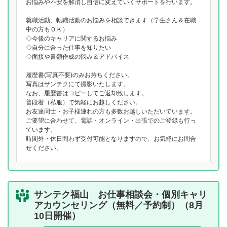
お悩みや不安を解消し自信に変えていくサポートを行います。
就職活動、転職活動のお悩みを相談できます（学生さん＆在職
中の方もＯＫ）
◇今後のキャリアに関するお悩み
◇自分に合った仕事を知りたい
◇面接や書類作成の悩み＆アドバイス
履歴書(写真不要)のみお持ちください。
写真はサンテクにて撮影いたします。
なお、履歴書はコピーしてご返却致します。
普段着（私服）で気軽にお越しください。
お友達同士・お子様連れの方も多数お越しいただいています。
ご要望に合わせて、電話・オンライン・出張でのご登録も行っ
ています。
時間外・休日問わず受付可能となりますので、お気軽にお問合
せください。
サンテク福山 お仕事相談会・個別キャリ
アカウンセリング（無料／予約制）（8月
10日開催）