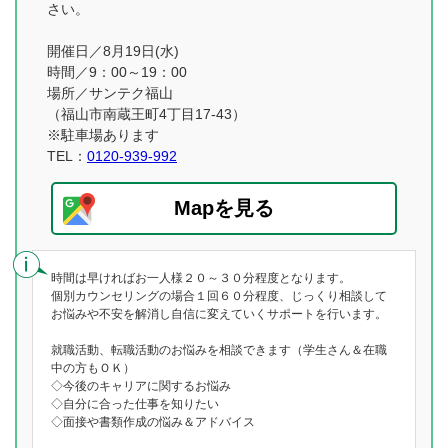
さい。
開催日／8月19日(水)
時間／9：00～19：00
場所／サンテク福山
（福山市南蔵王町4丁目17-43）
※駐車場あります
TEL：
0120-939-992
Mapを見る
時間は早ければお一人様２０～３０分程度となります。
個別カウンセリングの場合１回６０分程度、じっくり相談して
お悩みや不安を解消し自信に変えていくサポートを行います。
就職活動、転職活動のお悩みを相談できます（学生さん＆在職
中の方もＯＫ）
◇今後のキャリアに関するお悩み
◇自分に合った仕事を知りたい
◇面接や書類作成の悩み＆アドバイス