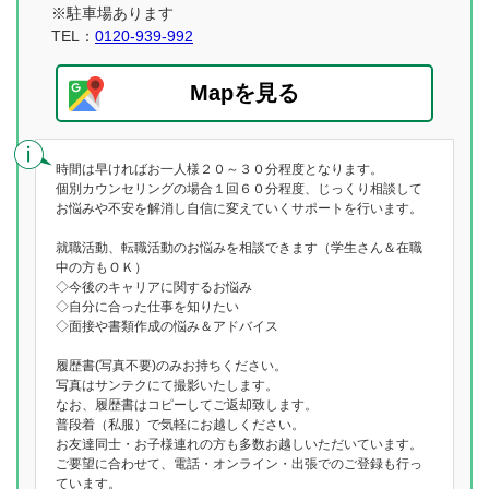
※駐車場あります
TEL：
0120-939-992
Mapを見る
時間は早ければお一人様２０～３０分程度となります。
個別カウンセリングの場合１回６０分程度、じっくり相談して
お悩みや不安を解消し自信に変えていくサポートを行います。
就職活動、転職活動のお悩みを相談できます（学生さん＆在職
中の方もＯＫ）
◇今後のキャリアに関するお悩み
◇自分に合った仕事を知りたい
◇面接や書類作成の悩み＆アドバイス
履歴書(写真不要)のみお持ちください。
写真はサンテクにて撮影いたします。
なお、履歴書はコピーしてご返却致します。
普段着（私服）で気軽にお越しください。
お友達同士・お子様連れの方も多数お越しいただいています。
ご要望に合わせて、電話・オンライン・出張でのご登録も行っ
ています。