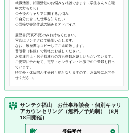
就職活動、転職活動のお悩みを相談できます（学生さん＆在職
中の方もＯＫ）
◇今後のキャリアに関するお悩み
◇自分に合った仕事を知りたい
◇面接や書類作成の悩み＆アドバイス
履歴書(写真不要)のみお持ちください。
写真はサンテクにて撮影いたします。
なお、履歴書はコピーしてご返却致します。
普段着（私服）で気軽にお越しください。
お友達同士・お子様連れの方も多数お越しいただいています。
ご要望に合わせて、電話・オンライン・出張でのご登録も行っ
ています。
時間外・休日問わず受付可能となりますので、お気軽にお問合
せください。
サンテク福山 お仕事相談会・個別キャリ
アカウンセリング（無料／予約制）（8月
18日開催）
登録受付