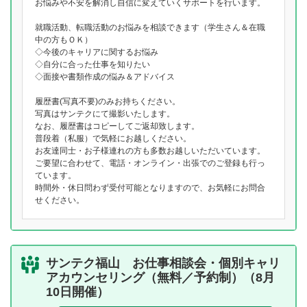
お悩みや不安を解消し自信に変えていくサポートを行います。
就職活動、転職活動のお悩みを相談できます（学生さん＆在職
中の方もＯＫ）
◇今後のキャリアに関するお悩み
◇自分に合った仕事を知りたい
◇面接や書類作成の悩み＆アドバイス
履歴書(写真不要)のみお持ちください。
写真はサンテクにて撮影いたします。
なお、履歴書はコピーしてご返却致します。
普段着（私服）で気軽にお越しください。
お友達同士・お子様連れの方も多数お越しいただいています。
ご要望に合わせて、電話・オンライン・出張でのご登録も行っ
ています。
時間外・休日問わず受付可能となりますので、お気軽にお問合
せください。
サンテク福山 お仕事相談会・個別キャリ
アカウンセリング（無料／予約制）（8月
10日開催）