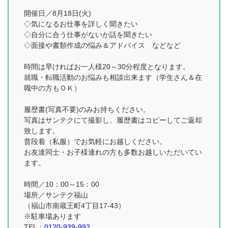
開催日／8月18日(火)
◇気になるお仕事を詳しく聞きたい
◇自分に合う仕事がないか話を聞きたい
◇面接や書類作成の悩み＆アドバイス などなど
時間は早ければお一人様20～30分程度となります。
就職・転職活動のお悩みも相談出来ます（学生さん＆在
職中の方もＯＫ）
履歴書(写真不要)のみお持ちください。
写真はサンテクにて撮影し、履歴書はコピーしてご返却
致します。
普段着（私服）でお気軽にお越しください。
お友達同士・お子様連れの方も多数お越しいただいてい
ます。
時間／10：00～15：00
場所／サンテク福山
（福山市南蔵王町4丁目17-43）
※駐車場あります
TEL：
0120-939-992