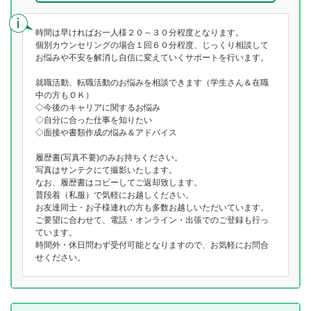
時間は早ければお一人様２０～３０分程度となります。
個別カウンセリングの場合１回６０分程度、じっくり相談して
お悩みや不安を解消し自信に変えていくサポートを行います。
就職活動、転職活動のお悩みを相談できます（学生さん＆在職
中の方もＯＫ）
◇今後のキャリアに関するお悩み
◇自分に合った仕事を知りたい
◇面接や書類作成の悩み＆アドバイス
履歴書(写真不要)のみお持ちください。
写真はサンテクにて撮影いたします。
なお、履歴書はコピーしてご返却致します。
普段着（私服）で気軽にお越しください。
お友達同士・お子様連れの方も多数お越しいただいています。
ご要望に合わせて、電話・オンライン・出張でのご登録も行っ
ています。
時間外・休日問わず受付可能となりますので、お気軽にお問合
せください。