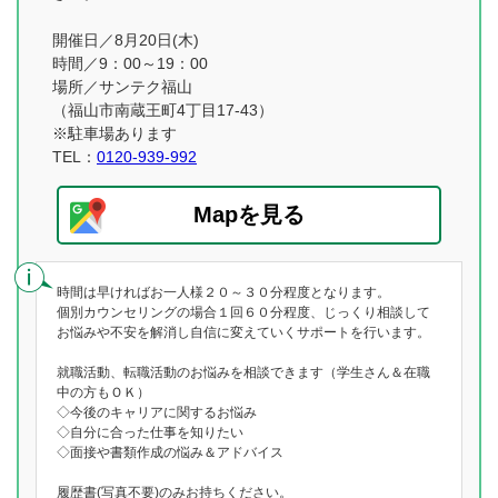
開催日／8月20日(木)
時間／9：00～19：00
場所／サンテク福山
（福山市南蔵王町4丁目17-43）
※駐車場あります
TEL：
0120-939-992
Mapを見る
時間は早ければお一人様２０～３０分程度となります。
個別カウンセリングの場合１回６０分程度、じっくり相談して
お悩みや不安を解消し自信に変えていくサポートを行います。
就職活動、転職活動のお悩みを相談できます（学生さん＆在職
中の方もＯＫ）
◇今後のキャリアに関するお悩み
◇自分に合った仕事を知りたい
◇面接や書類作成の悩み＆アドバイス
履歴書(写真不要)のみお持ちください。