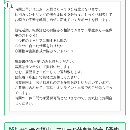
時間は早ければお一人様２０～３０分程度となります。
個別カウンセリングの場合１回６０分程度、じっくり相談して
お悩みや不安を解消し自信に変えていくサポートを行います。
就職活動、転職活動のお悩みを相談できます（学生さん＆在職
中の方もＯＫ）
◇今後のキャリアに関するお悩み
◇自分に合った仕事を知りたい
◇面接や書類作成の悩み＆アドバイス
履歴書(写真不要)のみお持ちください。
写真はサンテクにて撮影いたします。
なお、履歴書はコピーしてご返却致します。
普段着（私服）で気軽にお越しください。
お友達同士・お子様連れの方も多数お越しいただいています。
ご要望に合わせて、電話・オンライン・出張でのご登録も行っ
ています。
時間外・休日問わず受付可能となりますので、お気軽にお問合
せください。