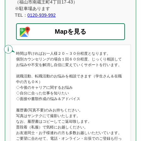
（福山市南蔵王町4丁目17-43）
※駐車場あります
TEL：
0120-939-992
Mapを見る
時間は早ければお一人様２０～３０分程度となります。
個別カウンセリングの場合１回６０分程度、じっくり相談して
お悩みや不安を解消し自信に変えていくサポートを行います。
就職活動、転職活動のお悩みを相談できます（学生さん＆在職
中の方もＯＫ）
◇今後のキャリアに関するお悩み
◇自分に合った仕事を知りたい
◇面接や書類作成の悩み＆アドバイス
履歴書(写真不要)のみお持ちください。
写真はサンテクにて撮影いたします。
なお、履歴書はコピーしてご返却致します。
普段着（私服）で気軽にお越しください。
お友達同士・お子様連れの方も多数お越しいただいています。
ご要望に合わせて、電話・オンライン・出張でのご登録も行っ