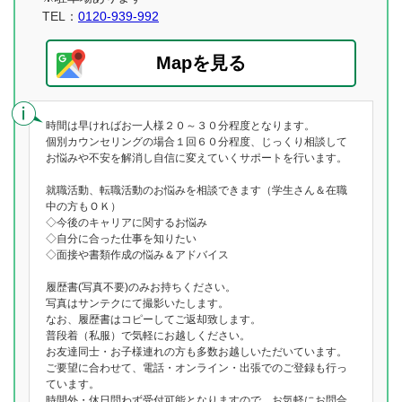
TEL：
0120-939-992
Mapを見る
時間は早ければお一人様２０～３０分程度となります。
個別カウンセリングの場合１回６０分程度、じっくり相談して
お悩みや不安を解消し自信に変えていくサポートを行います。
就職活動、転職活動のお悩みを相談できます（学生さん＆在職
中の方もＯＫ）
◇今後のキャリアに関するお悩み
◇自分に合った仕事を知りたい
◇面接や書類作成の悩み＆アドバイス
履歴書(写真不要)のみお持ちください。
写真はサンテクにて撮影いたします。
なお、履歴書はコピーしてご返却致します。
普段着（私服）で気軽にお越しください。
お友達同士・お子様連れの方も多数お越しいただいています。
ご要望に合わせて、電話・オンライン・出張でのご登録も行っ
ています。
時間外・休日問わず受付可能となりますので、お気軽にお問合