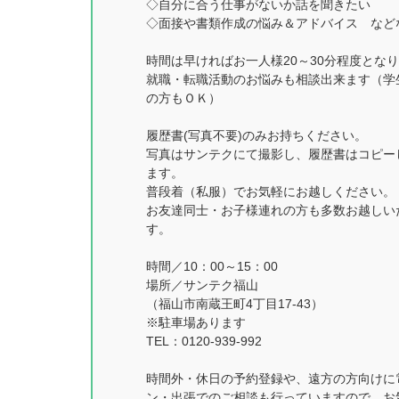
◇自分に合う仕事がないか話を聞きたい
◇面接や書類作成の悩み＆アドバイス など
時間は早ければお一人様20～30分程度とな
就職・転職活動のお悩みも相談出来ます（学
の方もＯＫ）
履歴書(写真不要)のみお持ちください。
写真はサンテクにて撮影し、履歴書はコピー
ます。
普段着（私服）でお気軽にお越しください。
お友達同士・お子様連れの方も多数お越しい
す。
時間／10：00～15：00
場所／サンテク福山
（福山市南蔵王町4丁目17-43）
※駐車場あります
TEL：0120-939-992
時間外・休日の予約登録や、遠方の方向けに
ン・出張でのご相談も行っていますので、お