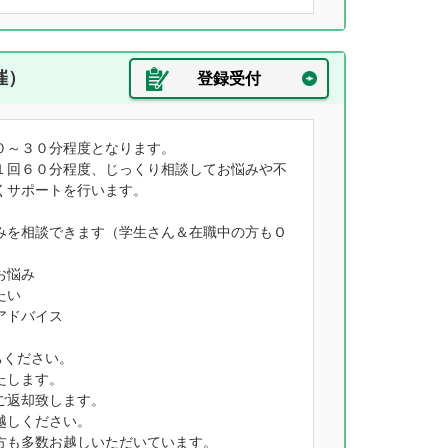
催）
登録受付
０～３０分程度となります。
１回６０分程度、じっくり相談してお悩みや不
くサポートを行います。
みを相談できます（学生さん＆在職中の方もＯ
お悩み
たい
アドバイス
ちください。
たします。
ご返却致します。
越しください。
方も多数お越しいただいています。