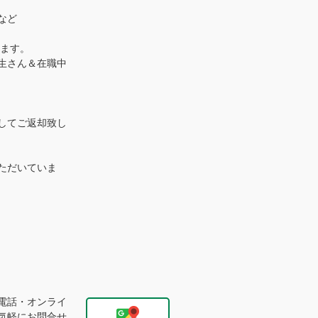
など
ります。
生さん＆在職中
してご返却致し
ただいていま
電話・オンライ
気軽にお問合せ