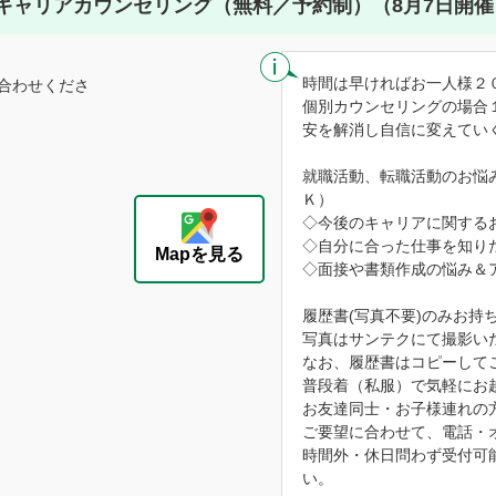
キャリアカウンセリング（無料／予約制）（8月7日開催
時間は早ければお一人様２
合わせくださ
個別カウンセリングの場合
安を解消し自信に変えてい
就職活動、転職活動のお悩
Ｋ）
◇今後のキャリアに関する
◇自分に合った仕事を知り
Mapを見る
◇面接や書類作成の悩み＆
履歴書(写真不要)のみお持
写真はサンテクにて撮影い
なお、履歴書はコピーして
普段着（私服）で気軽にお
お友達同士・お子様連れの
ご要望に合わせて、電話・
時間外・休日問わず受付可
い。