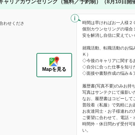
キャリアカウンセリング（無料／予約制）（8月10日開
時間は早ければお一人様２
合わせくださ
個別カウンセリングの場合
安を解消し自信に変えてい
就職活動、転職活動のお悩
Ｋ）
◇今後のキャリアに関する
◇自分に合った仕事を知り
Mapを見る
◇面接や書類作成の悩み＆
履歴書(写真不要)のみお持
写真はサンテクにて撮影い
なお、履歴書はコピーして
普段着（私服）で気軽にお
お友達同士・お子様連れの
ご要望に合わせて、電話・
時間外・休日問わず受付可
い。