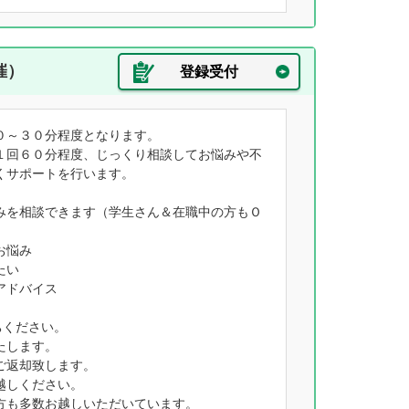
催）
登録受付
０～３０分程度となります。
１回６０分程度、じっくり相談してお悩みや不
くサポートを行います。
みを相談できます（学生さん＆在職中の方もＯ
お悩み
たい
アドバイス
ちください。
たします。
ご返却致します。
越しください。
方も多数お越しいただいています。