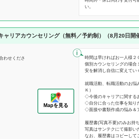
時間外・休日問わず受付可
い。
キャリアカウンセリング（無料／予約制）（8月20日開
時間は早ければお一人様２
合わせくださ
個別カウンセリングの場合
安を解消し自信に変えてい
就職活動、転職活動のお悩
Ｋ）
◇今後のキャリアに関する
◇自分に合った仕事を知り
Mapを見る
◇面接や書類作成の悩み＆
履歴書(写真不要)のみお持
写真はサンテクにて撮影い
なお、履歴書はコピーして