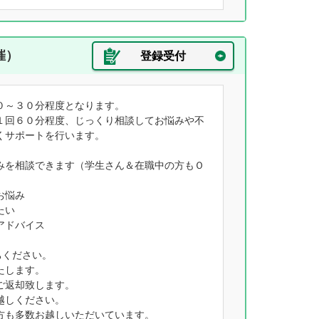
催）
登録受付
０～３０分程度となります。
１回６０分程度、じっくり相談してお悩みや不
くサポートを行います。
みを相談できます（学生さん＆在職中の方もＯ
お悩み
たい
アドバイス
ちください。
たします。
ご返却致します。
越しください。
方も多数お越しいただいています。