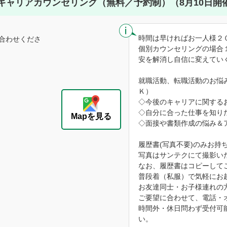
キャリアカウンセリング（無料／予約制）（8月10日開
時間は早ければお一人様２
合わせくださ
個別カウンセリングの場合
安を解消し自信に変えてい
就職活動、転職活動のお悩
Ｋ）
◇今後のキャリアに関する
◇自分に合った仕事を知り
Mapを見る
◇面接や書類作成の悩み＆
履歴書(写真不要)のみお持
写真はサンテクにて撮影い
なお、履歴書はコピーして
普段着（私服）で気軽にお
お友達同士・お子様連れの
ご要望に合わせて、電話・
時間外・休日問わず受付可
い。