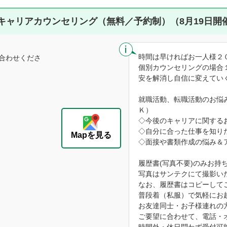
キャリアカウンセリング（無料／予約制）（8月19日開
時間は早ければお一人様２
合わせくださ
個別カウンセリングの場合
安を解消し自信に変えてい
就職活動、転職活動のお悩
Ｋ）
◇今後のキャリアに関する
◇自分に合った仕事を知り
Mapを見る
◇面接や書類作成の悩み＆
履歴書(写真不要)のみお持
写真はサンテクにて撮影い
なお、履歴書はコピーして
普段着（私服）で気軽にお
お友達同士・お子様連れの
ご要望に合わせて、電話・