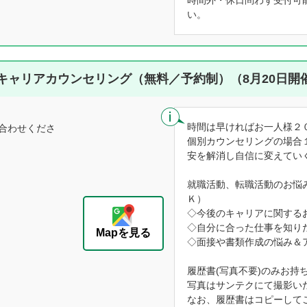
時間外・休日問わず受付可
い。
キャリアカウンセリング（無料／予約制）（8月20日開
時間は早ければお一人様２
合わせくださ
個別カウンセリングの場合
安を解消し自信に変えてい
就職活動、転職活動のお悩
Ｋ）
◇今後のキャリアに関する
◇自分に合った仕事を知り
Mapを見る
◇面接や書類作成の悩み＆
履歴書(写真不要)のみお持
写真はサンテクにて撮影い
なお、履歴書はコピーして