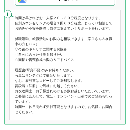
時間は早ければお一人様２０～３０分程度となります。
個別カウンセリングの場合１回６０分程度、じっくり相談して
お悩みや不安を解消し自信に変えていくサポートを行います。
就職活動、転職活動のお悩みを相談できます（学生さん＆在職
中の方もＯＫ）
◇今後のキャリアに関するお悩み
◇自分に合った仕事を知りたい
◇面接や書類作成の悩み＆アドバイス
履歴書(写真不要)のみお持ちください。
写真はサンテクにて撮影いたします。
なお、履歴書はコピーしてご返却致します。
普段着（私服）で気軽にお越しください。
お友達同士・お子様連れの方も多数お越しいただいています。
ご要望に合わせて、電話・オンライン・出張でのご登録も行っ
ています。
時間外・休日問わず受付可能となりますので、お気軽にお問合
せください。