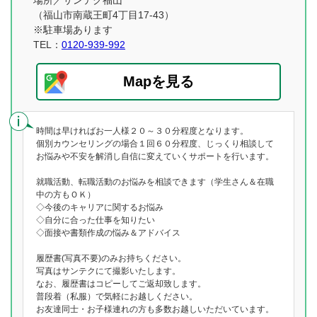
場所／サンテク福山
（福山市南蔵王町4丁目17-43）
※駐車場あります
TEL：
0120-939-992
Mapを見る
時間は早ければお一人様２０～３０分程度となります。
個別カウンセリングの場合１回６０分程度、じっくり相談して
お悩みや不安を解消し自信に変えていくサポートを行います。
就職活動、転職活動のお悩みを相談できます（学生さん＆在職
中の方もＯＫ）
◇今後のキャリアに関するお悩み
◇自分に合った仕事を知りたい
◇面接や書類作成の悩み＆アドバイス
履歴書(写真不要)のみお持ちください。
写真はサンテクにて撮影いたします。
なお、履歴書はコピーしてご返却致します。
普段着（私服）で気軽にお越しください。
お友達同士・お子様連れの方も多数お越しいただいています。