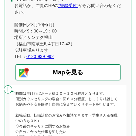
お電話か、ご覧のHPの
”登録受付”
からお問い合わせくだ
さい。
開催日／8月10日(月)
時間／9：00～19：00
場所／サンテク福山
（福山市南蔵王町4丁目17-43）
※駐車場あります
TEL：
0120-939-992
Mapを見る
時間は早ければお一人様２０～３０分程度となります。
個別カウンセリングの場合１回６０分程度、じっくり相談して
お悩みや不安を解消し自信に変えていくサポートを行います。
就職活動、転職活動のお悩みを相談できます（学生さん＆在職
中の方もＯＫ）
◇今後のキャリアに関するお悩み
◇自分に合った仕事を知りたい