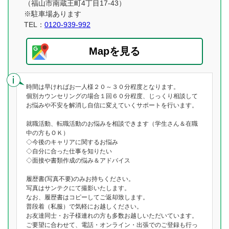
（福山市南蔵王町4丁目17-43）
※駐車場あります
TEL：
0120-939-992
Mapを見る
時間は早ければお一人様２０～３０分程度となります。
個別カウンセリングの場合１回６０分程度、じっくり相談して
お悩みや不安を解消し自信に変えていくサポートを行います。
就職活動、転職活動のお悩みを相談できます（学生さん＆在職
中の方もＯＫ）
◇今後のキャリアに関するお悩み
◇自分に合った仕事を知りたい
◇面接や書類作成の悩み＆アドバイス
履歴書(写真不要)のみお持ちください。
写真はサンテクにて撮影いたします。
なお、履歴書はコピーしてご返却致します。
普段着（私服）で気軽にお越しください。
お友達同士・お子様連れの方も多数お越しいただいています。
ご要望に合わせて、電話・オンライン・出張でのご登録も行っ