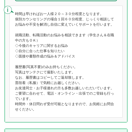
時間は早ければお一人様２０～３０分程度となります。
個別カウンセリングの場合１回６０分程度、じっくり相談して
お悩みや不安を解消し自信に変えていくサポートを行います。
就職活動、転職活動のお悩みを相談できます（学生さん＆在職
中の方もＯＫ）
◇今後のキャリアに関するお悩み
◇自分に合った仕事を知りたい
◇面接や書類作成の悩み＆アドバイス
履歴書(写真不要)のみお持ちください。
写真はサンテクにて撮影いたします。
なお、履歴書はコピーしてご返却致します。
普段着（私服）で気軽にお越しください。
お友達同士・お子様連れの方も多数お越しいただいています。
ご要望に合わせて、電話・オンライン・出張でのご登録も行っ
ています。
時間外・休日問わず受付可能となりますので、お気軽にお問合
せください。