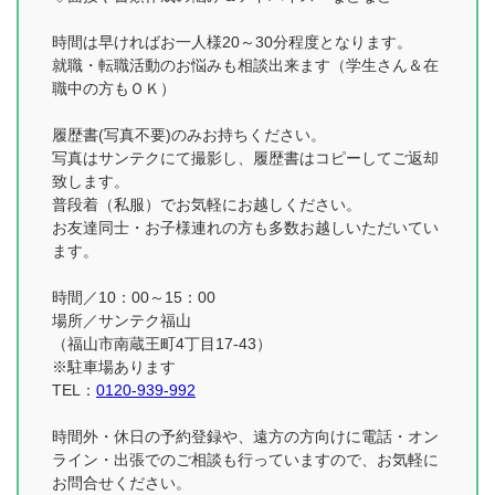
時間は早ければお一人様20～30分程度となります。
就職・転職活動のお悩みも相談出来ます（学生さん＆在
職中の方もＯＫ）
履歴書(写真不要)のみお持ちください。
写真はサンテクにて撮影し、履歴書はコピーしてご返却
致します。
普段着（私服）でお気軽にお越しください。
お友達同士・お子様連れの方も多数お越しいただいてい
ます。
時間／10：00～15：00
場所／サンテク福山
（福山市南蔵王町4丁目17-43）
※駐車場あります
TEL：
0120-939-992
時間外・休日の予約登録や、遠方の方向けに電話・オン
ライン・出張でのご相談も行っていますので、お気軽に
お問合せください。