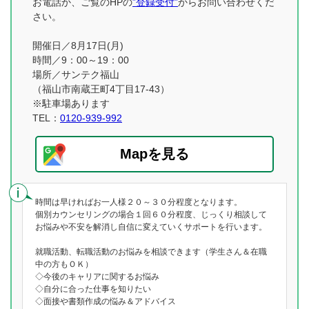
お電話か、ご覧のHPの
”登録受付”
からお問い合わせくだ
さい。
開催日／8月17日(月)
時間／9：00～19：00
場所／サンテク福山
（福山市南蔵王町4丁目17-43）
※駐車場あります
TEL：
0120-939-992
Mapを見る
時間は早ければお一人様２０～３０分程度となります。
個別カウンセリングの場合１回６０分程度、じっくり相談して
お悩みや不安を解消し自信に変えていくサポートを行います。
就職活動、転職活動のお悩みを相談できます（学生さん＆在職
中の方もＯＫ）
◇今後のキャリアに関するお悩み
◇自分に合った仕事を知りたい
◇面接や書類作成の悩み＆アドバイス