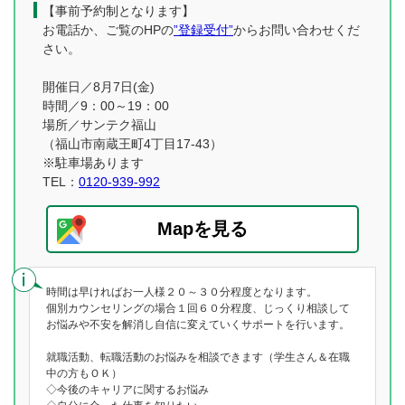
【事前予約制となります】
お電話か、ご覧のHPの
”登録受付”
からお問い合わせくだ
さい。
開催日／8月7日(金)
時間／9：00～19：00
場所／サンテク福山
（福山市南蔵王町4丁目17-43）
※駐車場あります
TEL：
0120-939-992
Mapを見る
時間は早ければお一人様２０～３０分程度となります。
個別カウンセリングの場合１回６０分程度、じっくり相談して
お悩みや不安を解消し自信に変えていくサポートを行います。
就職活動、転職活動のお悩みを相談できます（学生さん＆在職
中の方もＯＫ）
◇今後のキャリアに関するお悩み