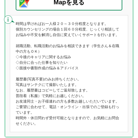
Mapを見る
時間は早ければお一人様２０～３０分程度となります。
個別カウンセリングの場合１回６０分程度、じっくり相談して
お悩みや不安を解消し自信に変えていくサポートを行います。
就職活動、転職活動のお悩みを相談できます（学生さん＆在職
中の方もＯＫ）
◇今後のキャリアに関するお悩み
◇自分に合った仕事を知りたい
◇面接や書類作成の悩み＆アドバイス
履歴書(写真不要)のみお持ちください。
写真はサンテクにて撮影いたします。
なお、履歴書はコピーしてご返却致します。
普段着（私服）で気軽にお越しください。
お友達同士・お子様連れの方も多数お越しいただいています。
ご要望に合わせて、電話・オンライン・出張でのご登録も行っ
ています。
時間外・休日問わず受付可能となりますので、お気軽にお問合
せください。