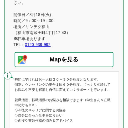
さい。
開催日／8月18日(火)
時間／9：00～19：00
場所／サンテク福山
（福山市南蔵王町4丁目17-43）
※駐車場あります
TEL：
0120-939-992
Mapを見る
時間は早ければお一人様２０～３０分程度となります。
個別カウンセリングの場合１回６０分程度、じっくり相談して
お悩みや不安を解消し自信に変えていくサポートを行います。
就職活動、転職活動のお悩みを相談できます（学生さん＆在職
中の方もＯＫ）
◇今後のキャリアに関するお悩み
◇自分に合った仕事を知りたい
◇面接や書類作成の悩み＆アドバイス