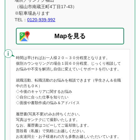
場所／サンテク福山
（福山市南蔵王町4丁目17-43）
※駐車場あります
TEL：
0120-939-992
Mapを見る
時間は早ければお一人様２０～３０分程度となります。
個別カウンセリングの場合１回６０分程度、じっくり相談して
お悩みや不安を解消し自信に変えていくサポートを行います。
就職活動、転職活動のお悩みを相談できます（学生さん＆在職
中の方もＯＫ）
◇今後のキャリアに関するお悩み
◇自分に合った仕事を知りたい
◇面接や書類作成の悩み＆アドバイス
履歴書(写真不要)のみお持ちください。
写真はサンテクにて撮影いたします。
なお、履歴書はコピーしてご返却致します。
普段着（私服）で気軽にお越しください。
お友達同士・お子様連れの方も多数お越しいただいています。