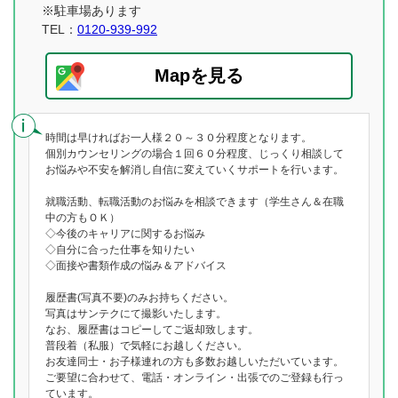
※駐車場あります
TEL：
0120-939-992
Mapを見る
時間は早ければお一人様２０～３０分程度となります。
個別カウンセリングの場合１回６０分程度、じっくり相談して
お悩みや不安を解消し自信に変えていくサポートを行います。
就職活動、転職活動のお悩みを相談できます（学生さん＆在職
中の方もＯＫ）
◇今後のキャリアに関するお悩み
◇自分に合った仕事を知りたい
◇面接や書類作成の悩み＆アドバイス
履歴書(写真不要)のみお持ちください。
写真はサンテクにて撮影いたします。
なお、履歴書はコピーしてご返却致します。
普段着（私服）で気軽にお越しください。
お友達同士・お子様連れの方も多数お越しいただいています。
ご要望に合わせて、電話・オンライン・出張でのご登録も行っ
ています。