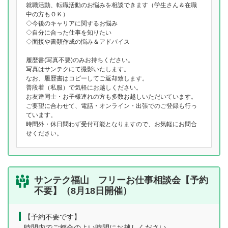
就職活動、転職活動のお悩みを相談できます（学生さん＆在職
中の方もＯＫ）
◇今後のキャリアに関するお悩み
◇自分に合った仕事を知りたい
◇面接や書類作成の悩み＆アドバイス
履歴書(写真不要)のみお持ちください。
写真はサンテクにて撮影いたします。
なお、履歴書はコピーしてご返却致します。
普段着（私服）で気軽にお越しください。
お友達同士・お子様連れの方も多数お越しいただいています。
ご要望に合わせて、電話・オンライン・出張でのご登録も行っ
ています。
時間外・休日問わず受付可能となりますので、お気軽にお問合
せください。
サンテク福山 フリーお仕事相談会【予約
不要】（8月18日開催）
【予約不要です】
時間内でご都合のよい時間にお越しください。