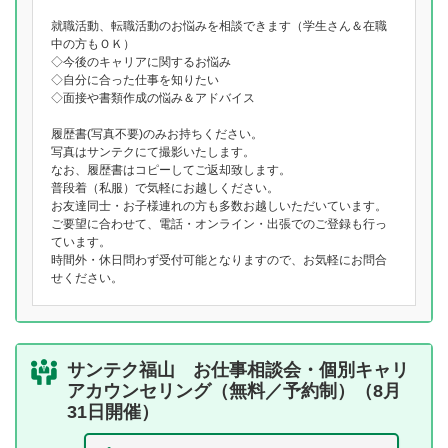
就職活動、転職活動のお悩みを相談できます（学生さん＆在職
中の方もＯＫ）
◇今後のキャリアに関するお悩み
◇自分に合った仕事を知りたい
◇面接や書類作成の悩み＆アドバイス
履歴書(写真不要)のみお持ちください。
写真はサンテクにて撮影いたします。
なお、履歴書はコピーしてご返却致します。
普段着（私服）で気軽にお越しください。
お友達同士・お子様連れの方も多数お越しいただいています。
ご要望に合わせて、電話・オンライン・出張でのご登録も行っ
ています。
時間外・休日問わず受付可能となりますので、お気軽にお問合
せください。
サンテク福山 お仕事相談会・個別キャリ
アカウンセリング（無料／予約制）（8月
31日開催）