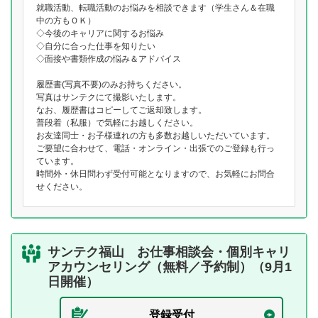
就職活動、転職活動のお悩みを相談できます（学生さん＆在職
中の方もＯＫ）
◇今後のキャリアに関するお悩み
◇自分に合った仕事を知りたい
◇面接や書類作成の悩み＆アドバイス
履歴書(写真不要)のみお持ちください。
写真はサンテクにて撮影いたします。
なお、履歴書はコピーしてご返却致します。
普段着（私服）で気軽にお越しください。
お友達同士・お子様連れの方も多数お越しいただいています。
ご要望に合わせて、電話・オンライン・出張でのご登録も行っ
ています。
時間外・休日問わず受付可能となりますので、お気軽にお問合
せください。
サンテク福山 お仕事相談会・個別キャリ
アカウンセリング（無料／予約制）（9月1
日開催）
登録受付