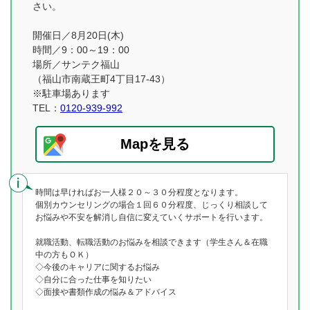
さい。
開催日／8月20日(木)
時間／9：00～19：00
場所／サンテク福山
（福山市南蔵王町4丁目17-43）
※駐車場あります
TEL：
0120-939-992
Mapを見る
時間は早ければお一人様２０～３０分程度となります。
個別カウンセリングの場合１回６０分程度、じっくり相談して
お悩みや不安を解消し自信に変えていくサポートを行います。
就職活動、転職活動のお悩みを相談できます（学生さん＆在職
中の方もＯＫ）
◇今後のキャリアに関するお悩み
◇自分に合った仕事を知りたい
◇面接や書類作成の悩み＆アドバイス