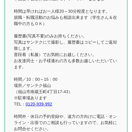
時間は早ければお一人様20～30分程度となります。
就職・転職活動のお悩みも相談出来ます（学生さん＆在
職中の方もＯＫ）
履歴書(写真不要)のみお持ちください。
写真はサンテクにて撮影し、履歴書はコピーしてご返却
致します。
普段着（私服）でお気軽にお越しください。
お友達同士・お子様連れの方も多数お越しいただいてい
ます。
時間／10：00～15：00
場所／サンテク福山
（福山市南蔵王町4丁目17-43）
※駐車場あります
TEL：
0120-939-992
時間外・休日の予約登録や、遠方の方向けに電話・オン
ライン・出張でのご相談も行っていますので、お気軽に
お問合せください。