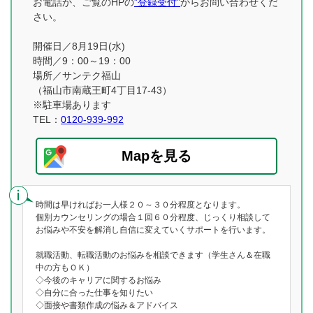
お電話か、ご覧のHPの
”登録受付”
からお問い合わせくだ
さい。
開催日／8月19日(水)
時間／9：00～19：00
場所／サンテク福山
（福山市南蔵王町4丁目17-43）
※駐車場あります
TEL：
0120-939-992
Mapを見る
時間は早ければお一人様２０～３０分程度となります。
個別カウンセリングの場合１回６０分程度、じっくり相談して
お悩みや不安を解消し自信に変えていくサポートを行います。
就職活動、転職活動のお悩みを相談できます（学生さん＆在職
中の方もＯＫ）
◇今後のキャリアに関するお悩み
◇自分に合った仕事を知りたい
◇面接や書類作成の悩み＆アドバイス