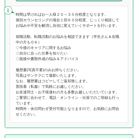
時間は早ければお一人様２０～３０分程度となります。
個別カウンセリングの場合１回６０分程度、じっくり相談して
お悩みや不安を解消し自信に変えていくサポートを行います。
就職活動、転職活動のお悩みを相談できます（学生さん＆在職
中の方もＯＫ）
◇今後のキャリアに関するお悩み
◇自分に合った仕事を知りたい
◇面接や書類作成の悩み＆アドバイス
履歴書(写真不要)のみお持ちください。
写真はサンテクにて撮影いたします。
なお、履歴書はコピーしてご返却致します。
普段着（私服）で気軽にお越しください。
お友達同士・お子様連れの方も多数お越しいただいています。
ご要望に合わせて、電話・オンライン・出張でのご登録も行っ
ています。
時間外・休日問わず受付可能となりますので、お気軽にお問合
せください。