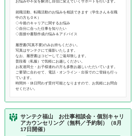
お悩みや不安を解消し自信に変えていくサポートを行います。
就職活動、転職活動のお悩みを相談できます（学生さん＆在職
中の方もＯＫ）
◇今後のキャリアに関するお悩み
◇自分に合った仕事を知りたい
◇面接や書類作成の悩み＆アドバイス
履歴書(写真不要)のみお持ちください。
写真はサンテクにて撮影いたします。
なお、履歴書はコピーしてご返却致します。
普段着（私服）で気軽にお越しください。
お友達同士・お子様連れの方も多数お越しいただいています。
ご要望に合わせて、電話・オンライン・出張でのご登録も行っ
ています。
時間外・休日問わず受付可能となりますので、お気軽にお問合
せください。
サンテク福山 お仕事相談会・個別キャリ
アカウンセリング（無料／予約制）（8月
17日開催）