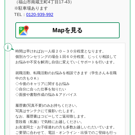
（福山市南蔵王町4丁目17-43）
※駐車場あります
TEL：
0120-939-992
Mapを見る
時間は早ければお一人様２０～３０分程度となります。
個別カウンセリングの場合１回６０分程度、じっくり相談して
お悩みや不安を解消し自信に変えていくサポートを行います。
就職活動、転職活動のお悩みを相談できます（学生さん＆在職
中の方もＯＫ）
◇今後のキャリアに関するお悩み
◇自分に合った仕事を知りたい
◇面接や書類作成の悩み＆アドバイス
履歴書(写真不要)のみお持ちください。
写真はサンテクにて撮影いたします。
なお、履歴書はコピーしてご返却致します。
普段着（私服）で気軽にお越しください。
お友達同士・お子様連れの方も多数お越しいただいています。
ご要望に合わせて、電話・オンライン・出張でのご登録も行っ