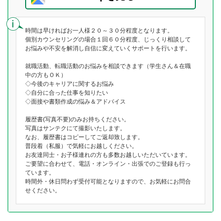
時間は早ければお一人様２０～３０分程度となります。
個別カウンセリングの場合１回６０分程度、じっくり相談して
お悩みや不安を解消し自信に変えていくサポートを行います。
就職活動、転職活動のお悩みを相談できます（学生さん＆在職
中の方もＯＫ）
◇今後のキャリアに関するお悩み
◇自分に合った仕事を知りたい
◇面接や書類作成の悩み＆アドバイス
履歴書(写真不要)のみお持ちください。
写真はサンテクにて撮影いたします。
なお、履歴書はコピーしてご返却致します。
普段着（私服）で気軽にお越しください。
お友達同士・お子様連れの方も多数お越しいただいています。
ご要望に合わせて、電話・オンライン・出張でのご登録も行っ
ています。
時間外・休日問わず受付可能となりますので、お気軽にお問合
せください。